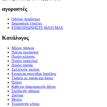
αγοραστές
Οδηγός προϊόντων
Δημοφιλείς ετικέτες
ΕΠΙΚΟΙΝΩΝΗΣΤΕ ΜΑΖΙ ΜΑΣ
Κατάλογος
Μύλος πάγκου
Πρέσα τρυπανιού
Πριόνι κύλισης
Πριόνι τραπεζιού
Πριόνι ταινίας
Συλλέκτης σκόνης
Εργαλεία φροντίδας δαπέδου
Τριβείο με ταινία και δίσκο
Πλάνη
Κάθετος διαμορφωτής άξονα
Στιλβωτής πάγκου
Ξύστρα
Μοτέρ
Τεμαχιστής κήπου