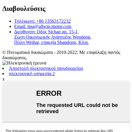
Διαβουλεύσεις
Τηλέφωνο: +86 13563172232
Email: tina@allwin-motor.com
Διεύθυνση: Οδός Sichan αρ. 15-1,
Ζώνη Οικονομικής Ανάπτυξης Wendeng,
Πόλη Weihai, επαρχία Shandong, Κίνα.
© Πνευματικά δικαιώματα - 2010-2022: Με επιφύλαξη παντός
δικαιώματος.
Αποστολή ηλεκτρονικού ταχυδρομείου
ηλεκτρονική υπηρεσία 2
x