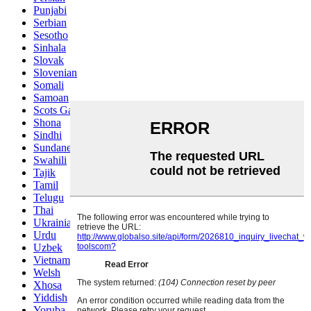
Punjabi
Serbian
Sesotho
Sinhala
Slovak
Slovenian
Somali
Samoan
Scots Gaelic
Shona
Sindhi
Sundanese
Swahili
Tajik
Tamil
Telugu
Thai
Ukrainian
Urdu
Uzbek
Vietnamese
Welsh
Xhosa
Yiddish
Yoruba