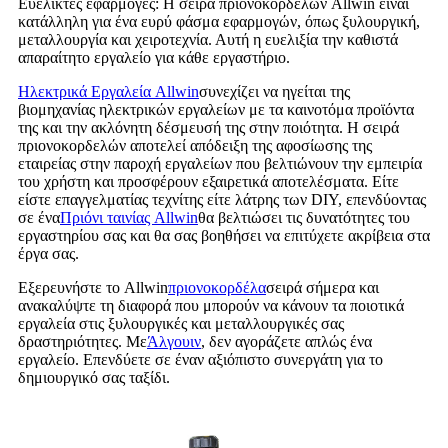
Ευέλικτες εφαρμογές: Η σειρά πριονοκορδελών Allwin είναι
κατάλληλη για ένα ευρύ φάσμα εφαρμογών, όπως ξυλουργική,
μεταλλουργία και χειροτεχνία. Αυτή η ευελιξία την καθιστά
απαραίτητο εργαλείο για κάθε εργαστήριο.
Ηλεκτρικά Εργαλεία Allwin
συνεχίζει να ηγείται της
βιομηχανίας ηλεκτρικών εργαλείων με τα καινοτόμα προϊόντα
της και την ακλόνητη δέσμευσή της στην ποιότητα. Η σειρά
πριονοκορδελών αποτελεί απόδειξη της αφοσίωσης της
εταιρείας στην παροχή εργαλείων που βελτιώνουν την εμπειρία
του χρήστη και προσφέρουν εξαιρετικά αποτελέσματα. Είτε
είστε επαγγελματίας τεχνίτης είτε λάτρης των DIY, επενδύοντας
σε ένα
Πριόνι ταινίας Allwin
θα βελτιώσει τις δυνατότητες του
εργαστηρίου σας και θα σας βοηθήσει να επιτύχετε ακρίβεια στα
έργα σας.
Εξερευνήστε το Allwin
πριονοκορδέλα
σειρά σήμερα και
ανακαλύψτε τη διαφορά που μπορούν να κάνουν τα ποιοτικά
εργαλεία στις ξυλουργικές και μεταλλουργικές σας
δραστηριότητες. Με
Άλγουιν
, δεν αγοράζετε απλώς ένα
εργαλείο. Επενδύετε σε έναν αξιόπιστο συνεργάτη για το
δημιουργικό σας ταξίδι.