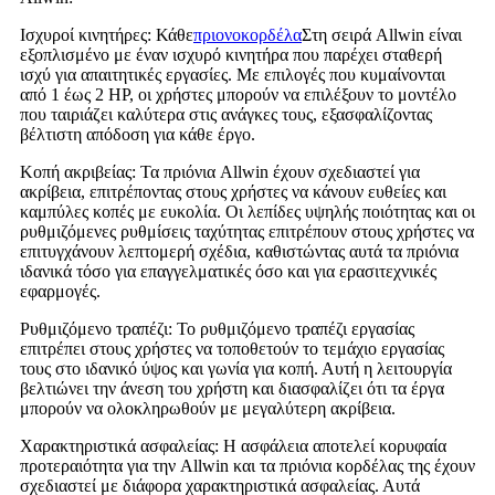
Ισχυροί κινητήρες: Κάθε
πριονοκορδέλα
Στη σειρά Allwin είναι
εξοπλισμένο με έναν ισχυρό κινητήρα που παρέχει σταθερή
ισχύ για απαιτητικές εργασίες. Με επιλογές που κυμαίνονται
από 1 έως 2 HP, οι χρήστες μπορούν να επιλέξουν το μοντέλο
που ταιριάζει καλύτερα στις ανάγκες τους, εξασφαλίζοντας
βέλτιστη απόδοση για κάθε έργο.
Κοπή ακριβείας: Τα πριόνια Allwin έχουν σχεδιαστεί για
ακρίβεια, επιτρέποντας στους χρήστες να κάνουν ευθείες και
καμπύλες κοπές με ευκολία. Οι λεπίδες υψηλής ποιότητας και οι
ρυθμιζόμενες ρυθμίσεις ταχύτητας επιτρέπουν στους χρήστες να
επιτυγχάνουν λεπτομερή σχέδια, καθιστώντας αυτά τα πριόνια
ιδανικά τόσο για επαγγελματικές όσο και για ερασιτεχνικές
εφαρμογές.
Ρυθμιζόμενο τραπέζι: Το ρυθμιζόμενο τραπέζι εργασίας
επιτρέπει στους χρήστες να τοποθετούν το τεμάχιο εργασίας
τους στο ιδανικό ύψος και γωνία για κοπή. Αυτή η λειτουργία
βελτιώνει την άνεση του χρήστη και διασφαλίζει ότι τα έργα
μπορούν να ολοκληρωθούν με μεγαλύτερη ακρίβεια.
Χαρακτηριστικά ασφαλείας: Η ασφάλεια αποτελεί κορυφαία
προτεραιότητα για την Allwin και τα πριόνια κορδέλας της έχουν
σχεδιαστεί με διάφορα χαρακτηριστικά ασφαλείας. Αυτά