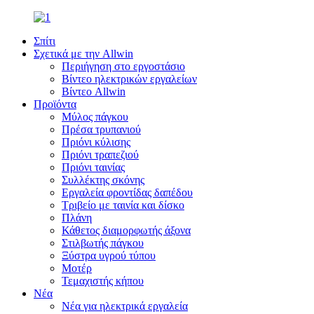
Σπίτι
Σχετικά με την Allwin
Περιήγηση στο εργοστάσιο
Βίντεο ηλεκτρικών εργαλείων
Βίντεο Allwin
Προϊόντα
Μύλος πάγκου
Πρέσα τρυπανιού
Πριόνι κύλισης
Πριόνι τραπεζιού
Πριόνι ταινίας
Συλλέκτης σκόνης
Εργαλεία φροντίδας δαπέδου
Τριβείο με ταινία και δίσκο
Πλάνη
Κάθετος διαμορφωτής άξονα
Στιλβωτής πάγκου
Ξύστρα υγρού τύπου
Μοτέρ
Τεμαχιστής κήπου
Νέα
Νέα για ηλεκτρικά εργαλεία