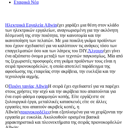
Εταιρικά Νέα
Ηλεκτρικά Εργαλεία Allwin
έχει χαράξει μια θέση στον κλάδο
των ηλεκτρικών εργαλείων, αναγνωρισμένη για την ακλόνητη
δέσμευσή της στην ποιότητα, την καινοτομία και την
ικανοποίηση των πελατών. Με μια ποικίλη γκάμα προϊόντων
που έχουν σχεδιαστεί για να καλύπτουν τις ανάγκες τόσο των
επαγγελματιών όσο και των λάτρεις του DIY,
Άλγουιν
έχει γίνει
ένα αξιόπιστο όνομα μεταξύ των τεχνιτών παγκοσμίως. Μία από
τις ξεχωριστές προσφορές στη γκάμα προϊόντων τους είναι η
σειρά πριονοκορδελών, η οποία αποτελεί παράδειγμα της
αφοσίωσης της εταιρείας στην ακρίβεια, την ευελιξία και την
τεχνολογία αιχμής.
Ο
Πριόνι ταινίας Allwin
Η σειρά έχει σχεδιαστεί για να παρέχει
στους χρήστες την ισχύ και την ακρίβεια που απαιτούνται για
ένα ευρύ φάσμα εφαρμογών κοπής. Είτε εργάζεστε σε
ξυλουργικά έργα, μεταλλικές κατασκευές είτε σε άλλες
εργασίες που απαιτούν ακριβείς κοπές, η
Allwin's
πριονοκορδέλες
είναι εξοπλισμένα για να χειρίζονται την
εργασία με ευκολία. Ακολουθούν ορισμένα βασικά
χαρακτηριστικά και πλεονεκτήματα της σειράς πριονοκορδελών
Allwin: