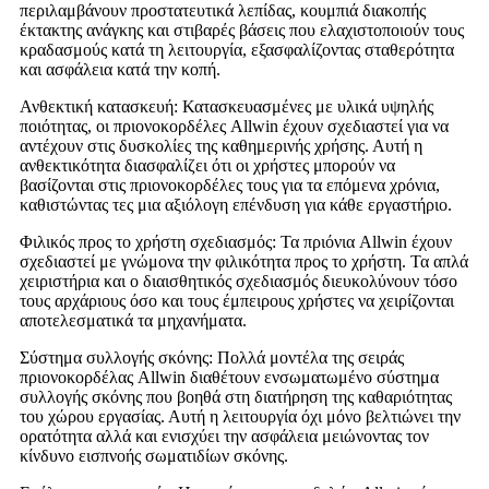
περιλαμβάνουν προστατευτικά λεπίδας, κουμπιά διακοπής
έκτακτης ανάγκης και στιβαρές βάσεις που ελαχιστοποιούν τους
κραδασμούς κατά τη λειτουργία, εξασφαλίζοντας σταθερότητα
και ασφάλεια κατά την κοπή.
Ανθεκτική κατασκευή: Κατασκευασμένες με υλικά υψηλής
ποιότητας, οι πριονοκορδέλες Allwin έχουν σχεδιαστεί για να
αντέχουν στις δυσκολίες της καθημερινής χρήσης. Αυτή η
ανθεκτικότητα διασφαλίζει ότι οι χρήστες μπορούν να
βασίζονται στις πριονοκορδέλες τους για τα επόμενα χρόνια,
καθιστώντας τες μια αξιόλογη επένδυση για κάθε εργαστήριο.
Φιλικός προς το χρήστη σχεδιασμός: Τα πριόνια Allwin έχουν
σχεδιαστεί με γνώμονα την φιλικότητα προς το χρήστη. Τα απλά
χειριστήρια και ο διαισθητικός σχεδιασμός διευκολύνουν τόσο
τους αρχάριους όσο και τους έμπειρους χρήστες να χειρίζονται
αποτελεσματικά τα μηχανήματα.
Σύστημα συλλογής σκόνης: Πολλά μοντέλα της σειράς
πριονοκορδέλας Allwin διαθέτουν ενσωματωμένο σύστημα
συλλογής σκόνης που βοηθά στη διατήρηση της καθαριότητας
του χώρου εργασίας. Αυτή η λειτουργία όχι μόνο βελτιώνει την
ορατότητα αλλά και ενισχύει την ασφάλεια μειώνοντας τον
κίνδυνο εισπνοής σωματιδίων σκόνης.