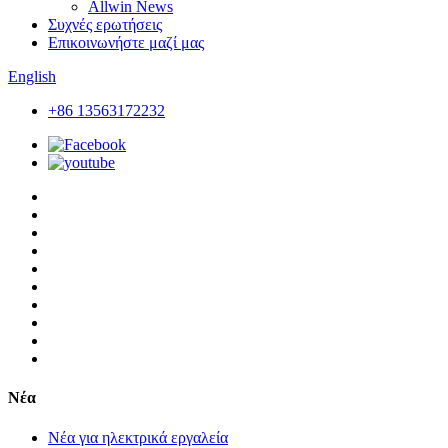
Allwin News
Συχνές ερωτήσεις
Επικοινωνήστε μαζί μας
English
+86 13563172232
Νέα
Νέα για ηλεκτρικά εργαλεία